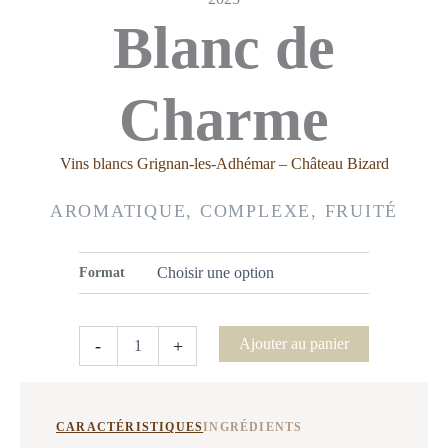
Blanc de
Charme
Vins blancs Grignan-les-Adhémar – Château Bizard
AROMATIQUE, COMPLEXE, FRUITÉ
Format
quantité
Ajouter au panier
-
+
de
Blanc
de
Charme
CARACTÉRISTIQUES
INGRÉDIENTS