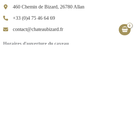
460 Chemin de Bizard, 26780 Allan
+33 (0)4 75 46 64 69
contact@chateaubizard.fr
Horaires d'ouverture du caveau
D'avril à octobre :
tous les jours de 10h à 13h et de 15h à 19h
De novembre à mars :
du lundi au samedi de 10h à 13h et de 14h à 18h
Jours fériés :
nous contacter
L’abus d’alcool est dangereux pour la santé, consommer avec modération.
La vente d'alcool est interdite aux mineurs.